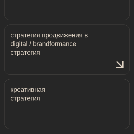
войс-марафоны
для банка «открытие»
СТРАТЕГИЧЕСКИЙ МАРКЕТИНГ
имиджевые ролики для
segezha group
ВИДЕОПРОДАКШЕН