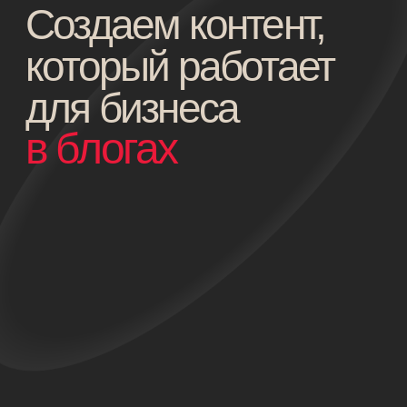
самое
актуальное
промостраницы