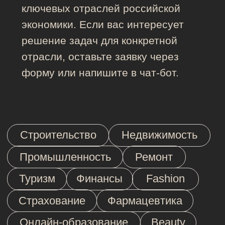
Масштабируем
Адаптируем эффективный контент под другие
каналы, чтобы усилить отдачу от маркетинга.
salo ltd коммуникационное
агентство
направления
01. СТРАТЕГИЯ
02. ФОРМИРОВАНИЕ СПРОСА
03. УВЕЛИЧЕНИЕ ПРОДАЖ