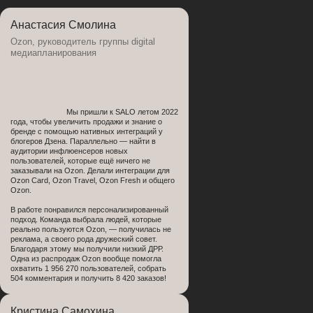
Анастасия Смолина
Ozon, руководитель группы digital
медиапланирования
Мы пришли к SALO летом 2022
года, чтобы увеличить продажи и знание о
бренде с помощью нативных интеграций у
блогеров Дзена. Параллельно — найти в
аудитории инфлюенсеров новых
пользователей, которые ещё ничего не
заказывали на Ozon. Делали интеграции для
Ozon Card, Ozon Travel, Ozon Fresh и общего
Ozon.
В работе понравился персонализированный
подход. Команда выбрала людей, которые
реально пользуются Ozon, — получилась не
реклама, а своего рода дружеский совет.
Благодаря этому мы получили низкий ДРР.
Одна из распродаж Ozon вообще помогла
охватить 1 956 270 пользователей, собрать
504 комментария и получить 8 420 заказов!
Кристина Самохина