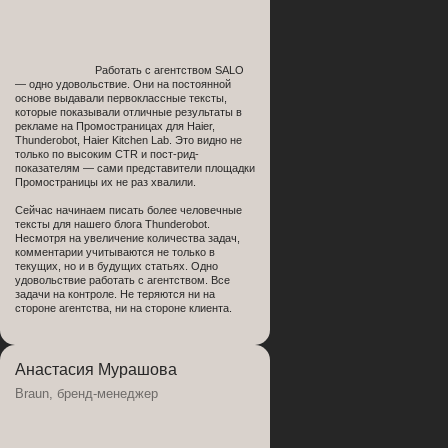
Работать с агентством SALO
— одно удовольствие. Они на постоянной
основе выдавали первоклассные тексты,
которые показывали отличные результаты в
рекламе на Промостраницах для Haier,
Thunderobot, Haier Kitchen Lab. Это видно не
только по высоким CTR и пост-рид-
показателям — сами представители площадки
Промостраницы их не раз хвалили.
Сейчас начинаем писать более человечные
тексты для нашего блога Thunderobot.
Несмотря на увеличение количества задач,
комментарии учитываются не только в
текущих, но и в будущих статьях. Одно
удовольствие работать с агентством. Все
задачи на контроле. Не теряются ни на
заказать проект или
стороне агентства, ни на стороне клиента.
задать вопрос
Анастасия Мурашова
Braun, бренд-менеджер