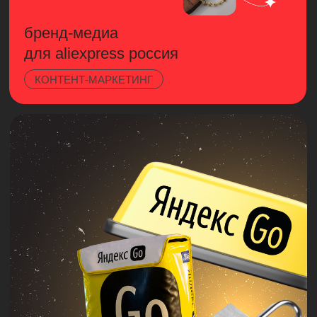
развитии рынка инфлюенсер-маркетинга
в России совместно с АРИР и АБА.
Сотрудники агентства — спикеры
ведущих отраслевых конференций в
области digital-маркетинга. Соавторы
и партнеры отраслевых исследований
digital-зрелости SDI360.
Придумали и запустили
Школу контент-продюсеров — готовим
специалистов, которые умеют работать
с маркетинговым контентом. Продумали
и запустили специализацию из 3 курсов
по digital-маркетингу для МФТИ.