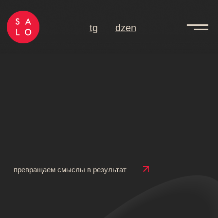
tg
dzen
превращаем смыслы в результат
Создаем контент,
который работает
для бизнеса
в блогах