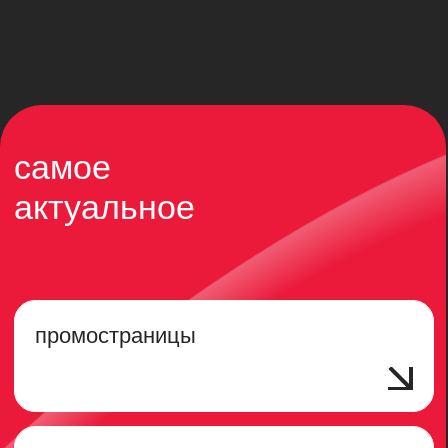
продвижение в мессенджере
max
собственный канал
продаж для селлеров
ai - продакшен
smm
telegram: посевы, ведение