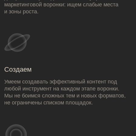
креативная
стратегия
уже сделали
брендформанс-кампания для
haier
ЯНДЕКС ПРОМОСТРАНИЦЫ