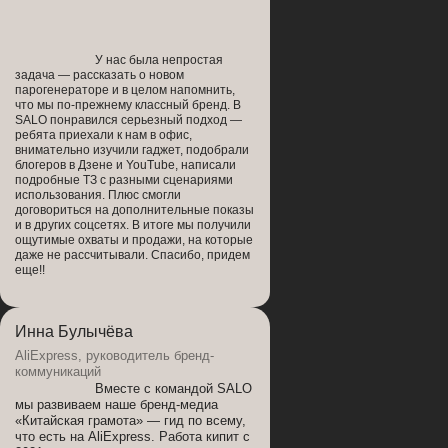
У нас была непростая
задача — рассказать о новом
парогенераторе и в целом напомнить,
что мы по-прежнему классный бренд. В
SALO понравился серьезный подход —
ребята приехали к нам в офис,
внимательно изучили гаджет, подобрали
блогеров в Дзене и YouTube, написали
подробные ТЗ с разными сценариями
использования. Плюс смогли
договориться на дополнительные показы
Я согласен с
политикой обработки
и в других соцсетях. В итоге мы получили
персональных данных
ощутимые охваты и продажи, на которые
даже не рассчитывали. Спасибо, придем
еще!!
ОТПРАВИТЬ
Инна Булычёва
AliExpress, руководитель бренд-
коммуникаций
Вместе с командой SALO
мы развиваем наше бренд-медиа
«Китайская грамота» — гид по всему,
что есть на AliExpress. Работа кипит с