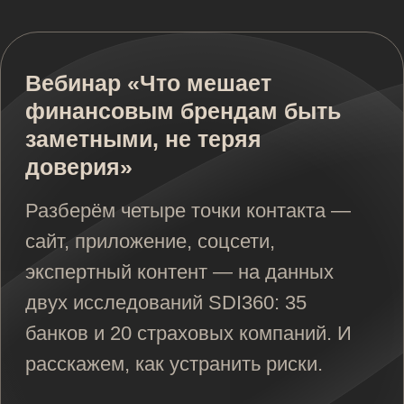
ключевых отраслей российской
экономики. Если вас интересует
решение задач для конкретной
отрасли, оставьте заявку через
форму или напишите в чат-бот.
Строительство
Недвижимость
Промышленность
Ремонт
Туризм
Финансы
Fashion
Страхование
Фармацевтика
Онлайн-образование
Beauty
Бытовая техника и электроника
Медицина
Дом и быт
Доставка еды