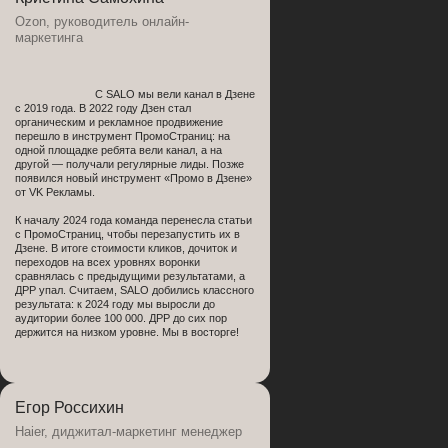
Ozon, руководитель онлайн-
маркетинга
С SALO мы вели канал в Дзене
с 2019 года. В 2022 году Дзен стал
органическим и рекламное продвижение
перешло в инструмент ПромоСтраниц: на
одной площадке ребята вели канал, а на
другой — получали регулярные лиды. Позже
появился новый инструмент «Промо в Дзене»
от VK Рекламы.
К началу 2024 года команда перенесла статьи
с ПромоСтраниц, чтобы перезапустить их в
Дзене. В итоге стоимости кликов, дочиток и
переходов на всех уровнях воронки
сравнялась с предыдущими результатами, а
ДРР упал. Считаем, SALO добились классного
результата: к 2024 году мы выросли до
аудитории более 100 000. ДРР до сих пор
держится на низком уровне. Мы в восторге!
Егор Россихин
Haier, диджитал-маркетинг менеджер