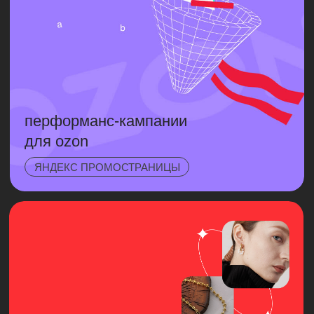
SALO — сертифицированное
агентство Яндекса, VK Рекламы и
партнер Ozon. В штате работают
сертифицированные специалисты по
Яндекс Метрике.
Активно участвуем в