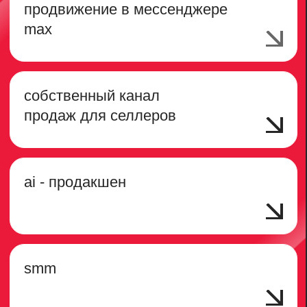
канала, чат-боты
делимся экспертизой
Вебинар «Что мешает
финансовым брендам быть
заметными, не теряя
доверия»
Разберём четыре точки контакта —
сайт, приложение, соцсети,