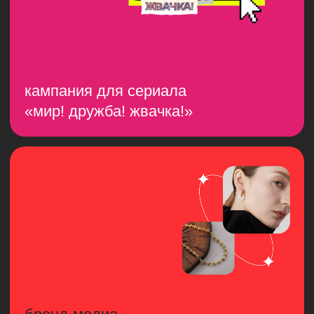
таргетинг для b2b-блога
aliexpress
продвижение сериала
сверхъестественное
вопросы и ответы