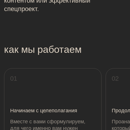
01
02
Начинаем с целеполагания
Продолжаем с аналитикой
Вместе с вами сформулируем,
Проанализируем тот контент
для чего именно вам нужен
который уже есть у бренда и
контент-маркетинг. Имидж, снятие
конкурентов. Изучим вашу
возражений или продажи.
целевую аудиторию и ее «б
кейсы