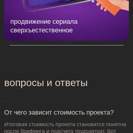
контента
Разработка спецпроектов
Создание подкаста
Верстка
Аналитика блога
800 000 руб
в месяц
Для каких площадок вы
умеете создавать контент?
Для любых. У нас есть примеры успешного
контента для ПромоСтраниц, VK, vc.ru, Пикабу,
телеграма. Кейсы создания полноценного бренд-
медиа и комплексного ведения социальных
сетей.
А еще кейсы есть?