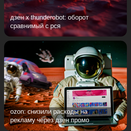
мпк в vk
кампания для сериала
«мир! дружба! жвачка!»