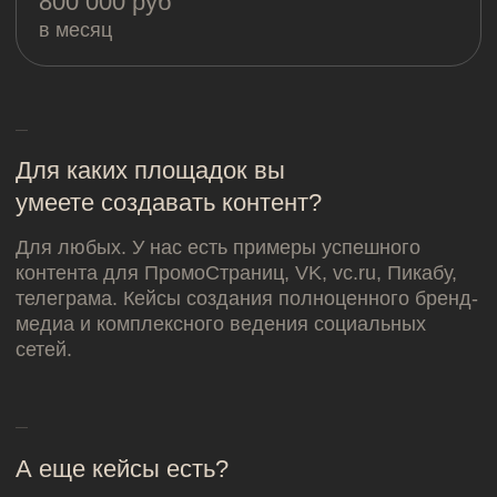
Наш офис
101000, Москва,
Армянский пер., 9с1
Для связи
salo@salo.ru
+7 (925) 468-41-81
Мы в сети
Telegram
VKontakte
Dzen
Behance
Политика конфиденциальности
© ООО «САЛО», 2025
Шрифт Defectica разработан Алиной
Молчановой в Школе дизайна НИУ ВШЭ