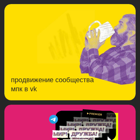
бренд-медиа
для aliexpress россия
стикерпак по фильму
«петровы в гриппе»