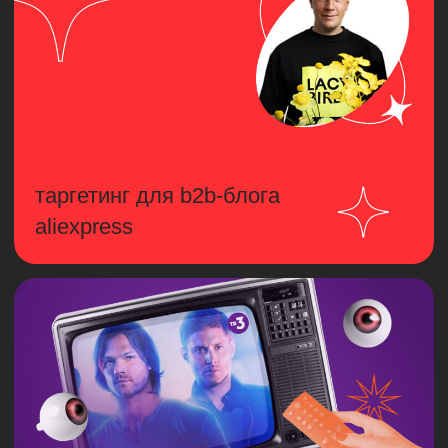
контент для b2b-направления
маркетплейса
Проработка темы
Сбор информации для
подготовки статей
Проведение съемок и интервью
Оформление и верстка
материалов в блог
350 000 руб
в месяц
бренд-медиа для
производителя строительных
материалов
Разработка интерфейса и дизайна
бренд-медиа
Разработка концепции оформления
Планирование и подготовка