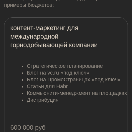
Да. На сайте мы публикуем лишь часть. Оставьте
запрос через форму и мы соберем кейсы,
которые подходят под ваш запрос.
Как начать с вами работать?
Любой проект начинается с брифа. Мы
рекомендуем заполнять бриф как можно
подробнее: нам важно получить полную
информацию о продукте и о его истории
продвижения, чтобы ваш проект получился
эффективным. Если готовы к подробным
расспросам, отправляйте заявку
через бот
.
У нас уже есть контент-стратегия, но
некому писать. Сможете помочь?
Да, мы работаем как удаленная редакция и
сможем сформировать команду для решения
ваших задач. В команде будет контент-продюсер,
авторы, дизайнеры и аккаунт, который сможет
ответить на любой вопрос по проекту.