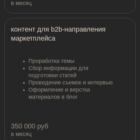
нужен
..
проект?
заказать проект или
задать вопрос