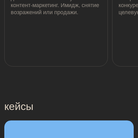
перевели аудиторию n
travel в онлайн
дзен х thunderobot: оборот
сравнимый с рся