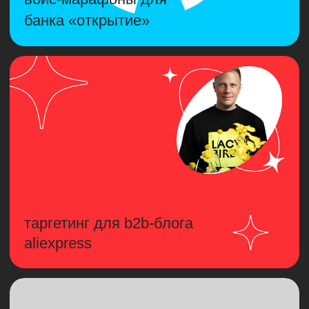
рекламная кампания для
«небесной команды»
спецпроект для программы
shell nxplorers
заказать проект или