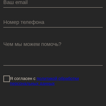
Behance
Политика конфиденциальности
© ООО «САЛО», 2025
Шрифт Defectica разработан Алиной
Молчановой в Школе дизайна НИУ ВШЭ