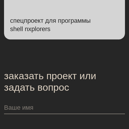
ОТПРАВИТЬ
Наш офис
101000, Москва,
Армянский пер., 9с1
Для связи
salo@salo.ru
+7 (925) 468-41-81
Мы в сети
Telegram
VKontakte
Dzen