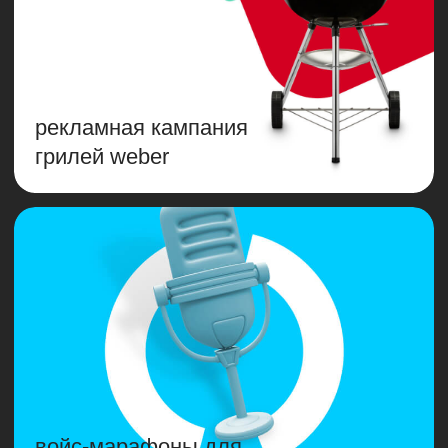
войс-марафоны для
банка «открытие»
таргетинг для b2b-блога
aliexpress