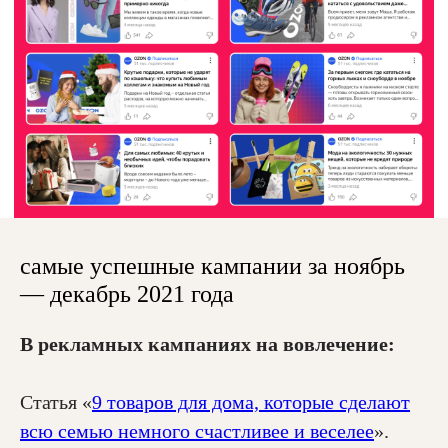
ОТПРАВИТЬ
Наш офис
101000, Москва,
Армянский пер., 9с1
самые успешные кампании за ноябрь
Для связи
— декабрь 2021 года
salo@salo.ru
В рекламных кампаниях на вовлечение:
+7 (925) 468-41-81
Мы в сети
Статья «
9 товаров для дома, которые сделают
Telegram
всю семью немного счастливее и веселее
».