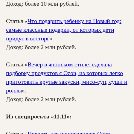
VKontakte
Доход: более 10 млн рублей.
Dzen
Behance
Статья «
Что подарить ребенку на Новый год:
самые классные подарки, от которых дети
Политика конфиденциальности
придут в восторг
».
© ООО «САЛО», 2025
Доход: более 2 млн рублей.
Шрифт Defectica разработан Алиной
Молчановой в Школе дизайна НИУ ВШЭ
Статья «
Вечер в японском стиле: сделала
подборку продуктов с Ozon, из которых легко
приготовить крутые закуски, мисо-суп, суши и
роллы
».
Доход: более 2 млн рублей.
Из спецпроекта «11.11»:
Статья «
Новость для шопоголиков: Ozon