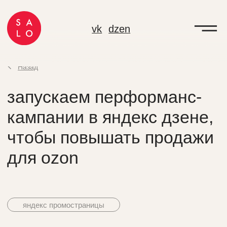
vk
dzen
Назад
запускаем перформанс-
кампании в яндекс дзене,
чтобы повышать продажи
для ozon
яндекс промостраницы
Агентство SALO работает с
Ozon с 2019-го года. Задача —
расширять аудиторию за счет Яндекс
Дзена, увеличивать количество заказов
и заработанных денег и снижать