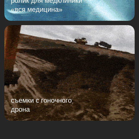
Армянский пер., 9с1
Для связи
salo@salo.ru
+7 (925) 468-41-81
Мы в сети
Telegram
VKontakte
Dzen
Behance
Политика конфиденциальности
© ООО «САЛО», 2025
Шрифт Defectica разработан Алиной
Молчановой в Школе дизайна НИУ ВШЭ