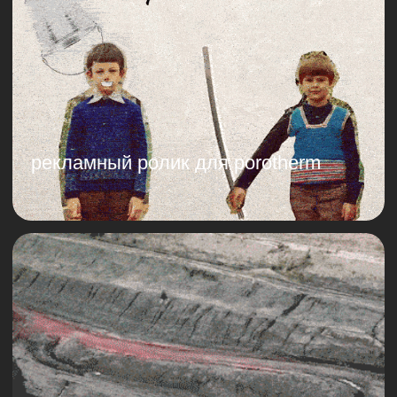
презентационный ролик мвс групп
2d анимация для
mt_free