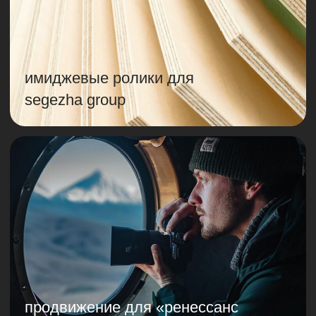
продвижение для «ренессанс
страхование» и аси
презентационный ролик maxima
telecom