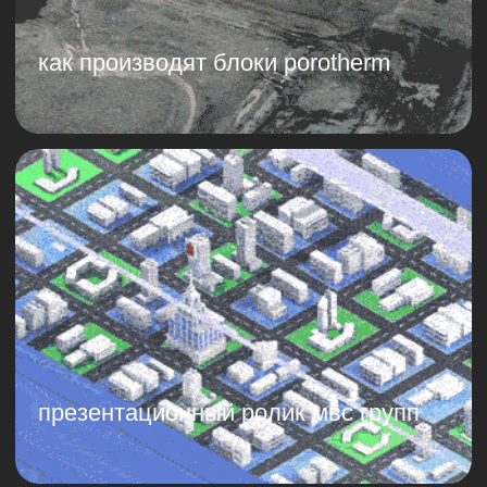
имиджевый ролик для
maxima telecom
ролик для медклиники
«вся медицина»