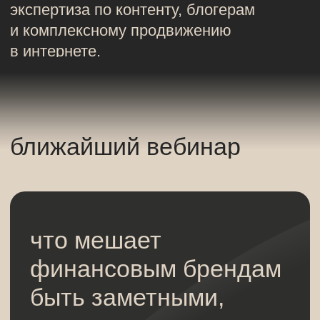
ближайший вебинар
что мешает
финансовым брендам
быть заметными,
не теряя доверия
Павел Мянник, управляющий
директор SDI360
Ольга Голованова,
стратегический партнер SALO
51% банков почти не видны в
органическом поиске, всё держится на
платном трафике. 35% страховых — в
красной зоне по рейтингу приложений.
А индекс качества контента у
страховых за год упал с 0,64 до 0,47
при росте числа площадок.