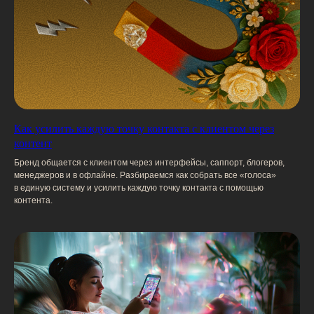
Прежде чем предложить инструменты
для работы проводим анализ текущей
маркетинговой воронки: ищем слабые места
и зоны роста.
Как усилить каждую точку контакта с клиентом через
Создаем
контент
Умеем создавать эффективный контент под
Бренд общается с клиентом через интерфейсы, саппорт, блогеров,
любой инструмент на каждом этапе воронки.
менеджеров и в офлайне. Разбираемся как собрать все «голоса»
Мы не боимся сложных тем и новых форматов,
в единую систему и усилить каждую точку контакта с помощью
не ограничены списком площадок.
контента.
Масштабируем
Адаптируем эффективный контент под другие