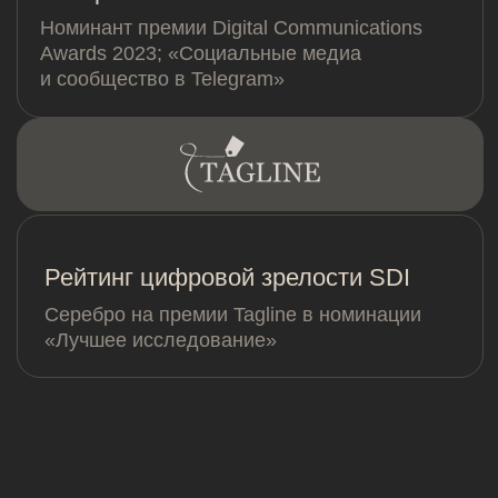
Наш офис
101000, Москва,
Армянский пер., 9с1
Для связи
salo@salo.ru
+7 (925) 468-41-81
Мы в сети
Telegram
VKontakte
Dzen
Behance