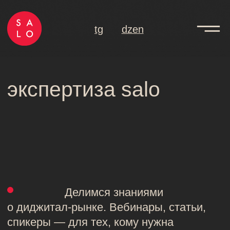
tg
dzen
экспертиза salo
Делимся знаниями
о диджитал-рынке. Вебинары, статьи,
спикеры — для тех, кому нужна
экспертиза по контенту, блогерам
и комплексному продвижению
в интернете.
salo ltd коммуникационное
агентство