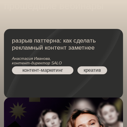
как писать
о кибербезопасности, чтобы
вас точно поняли
Алина Старкова, креативный продюсер в
SALO
контент-маркетинг
кибербезопасность
salo ltd коммуникационное
агентство