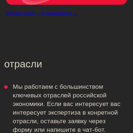
больше статей — в нашем блоге →
SMM для АО «АльфаСтрахование»
Бронза на премии «МИКС Россия — 2025» в
номинации Social Commerce Campaign
Социальные сети проекта
«Путешествуем.рф»
Лауреат «Премии Рунета» в номинации
«Здоровье и отдых»