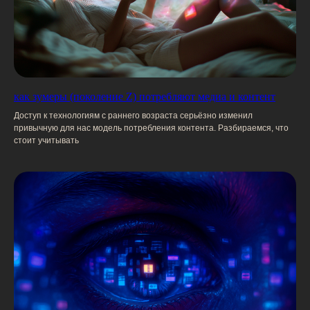
каналы, чтобы усилить отдачу от маркетинга.
выступаем
как зумеры (поколение Z) потребляют медиа и контент
на профильных
Доступ к технологиям с раннего возраста серьёзно изменил
привычную для нас модель потребления контента. Разбираемся, что
мероприятиях
стоит учитывать
Среди сотрудников агентства есть
опытные эксперты, которые могут
выступить на конференции или
принять участие в жюрении.
перейти к экспертам