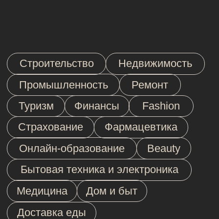
Контент для Segezha Group
Cеребро на премии «Серебряный
Меркурий» и второе место на премии
Workspace Awards
Telegram-медиа для банка
«Открытие»
Номинант премии Digital Communications
Awards 2023; «Социальные медиа
и сообщество в Telegram»
Рейтинг цифровой зрелости SDI