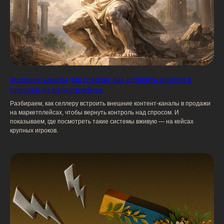
Строительство
Недвижимость
Промышленность
Ремонт
Туризм
Финансы
Fashion
Страхование
Фармацевтика
Онлайн-образование
Beauty
внешние каналы для селлера: как встроить контент в
продажи на маркетплейсах
Бытовая техника и электроника
Разбираем, как селлеру встроить внешние контент-каналы в продажи
Медицина
Дом и быт
на маркетплейсах, чтобы вернуть контроль над спросом. И
показываем, где посмотреть такие системы вживую — на кейсах
Доставка еды
крупных игроков.
Анализируем