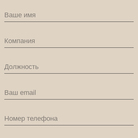
прошедшие вебинары
разрыв паттерна: как сделать
рекламный контент заметнее
Анастасия Иванова,
контент-директор SALO
контент-маркетинг
креатив