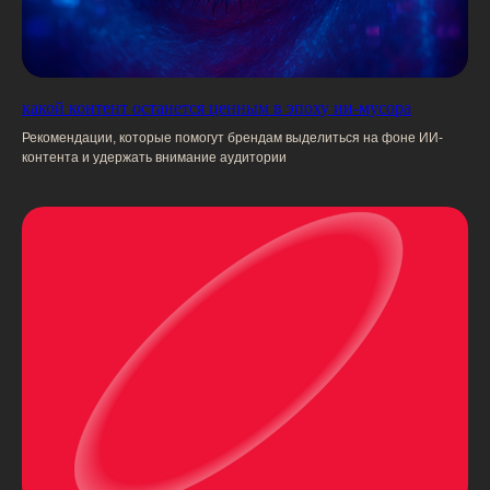
какой контент останется ценным в эпоху ии-мусора
награды
Рекомендации, которые помогут брендам выделиться на фоне ИИ-
контента и удержать внимание аудитории
Продвижение «Нанопласт
Артроген» на маркетплейсах
и в аптеках
Серебро на премии Workspace Digital
Awards в номинации «Продвижение
на маркетпелйсах»