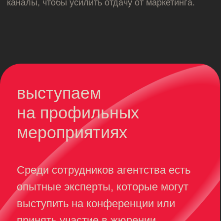
SALO — сертифицированное
агентство Яндекса, VK Рекламы и
партнер Ozon. В штате работают
сертифицированные специалисты по
Яндекс Метрике.
Активно участвуем в
развитии рынка инфлюенсер-маркетинга
в России совместно с АРИР и АБА.
Сотрудники агентства — спикеры
ведущих отраслевых конференций в
области digital-маркетинга. Соавторы
и партнеры отраслевых исследований
digital-зрелости SDI360.
Придумали и запустили
Школу контент-продюсеров — готовим
специалистов, которые умеют работать
с маркетинговым контентом. Продумали
и запустили специализацию из 3 курсов