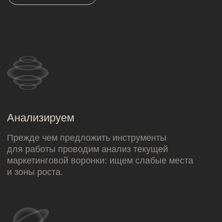
Серебро на премии Tagline в номинации
«Лучшее исследование»
наши кейсы
наши кейсы
salo на рынке digital-
маркетинга